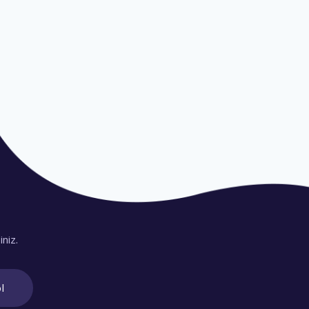
olve Better Digital
Solution
et, consectetur adipiscing elit, sed do eiusmod
ore et dolore magna aliqua. Quis ipsum suspendisse
sit amet, consectetur adipiscing elit, sed do
didunt ut labore et dolore .
verra maecenas accumsan lacu.
iniz.