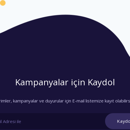
We Always S
Marketing 
Lorem ipsum dolor sit am
tempor incididunt ut lab
ultrices gravida.
Lorem ipsum dolor 
eiusmod tempor inci
Kampanyalar için Kaydol
Risus commodo vi
rimler, kampanyalar ve duyurular için E-mail listemize kayıt olabilirs