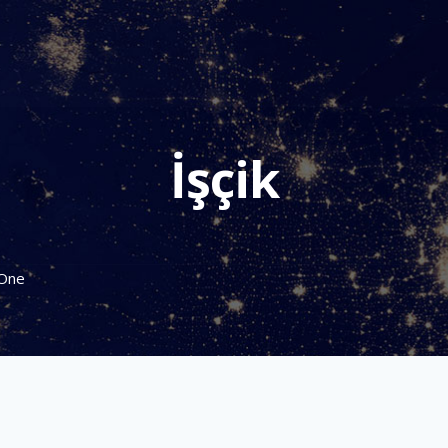
İşçik
 One